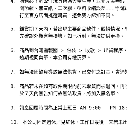
 4. 請務必了解公仔玩具皆為大量生產，並非完美無瑕，
    關節鬆、無宣紙、二次膠、塑料收縮誤差...等問
    行至官方店面挑選購買，避免雙方認知不同。
 5. 鑑賞期７天內，若出現主要商品缺件、毀損情況，經
    先確認外觀有無損壞，如已拆封，無法提供更換。
 6. 商品到台灣需報關 > 包裝 > 收款 > 出貨程
    逾期視同棄單，本公司有權清算。
 7. 如無法因缺貨導致無法供貨，已交付之訂金，會通知
 8. 商品若未在超商取件期限內前去取貨而被退回，再次
    於７天內無告知何故無法取貨，將加入黑名單。
 9. 訊息回覆時間為正常上班日 AM 9:00 ~ PM 1
 10. 本公司固定週休／見紅休。工作日最後一天若未出