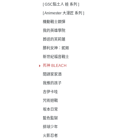
[ GSC黏土人 娃 系列 ]
[ Animester 大漫匠 系列 ]
機動戰士鋼彈
我的英雄學院
葬送的芙莉蓮
勝利女神：妮姬
新世紀福音戰士
死神 BLEACH
間諜家家酒
我推的孩子
吉伊卡哇
咒術迴戰
坂本日常
藍色監獄
排球少年
火影忍者