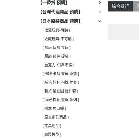
【一番賞 預購】
綜合排行
【台灣代理商品 預購】
【日本原裝商品 預購】
[ 收藏玩具-可動 ]
[ 收藏玩具-不可動 ]
[ 盒玩 盲盒 食玩 ]
[ 服飾 背包 提袋 ]
[ 壓克力 立牌 吊牌 ]
[ 卡牌 卡盒 書籤 桌墊 ]
[ 絨毛 娃娃 抱枕 枕套 ]
[ 雜貨 鑰匙圈 證件套 ]
[ 海報 掛軸 畫板 系列 ]
[ 徽章 馬口鐵 ]
[ 原畫系列商品 ]
[ 文具用品 ]
[ 組裝模型 ]