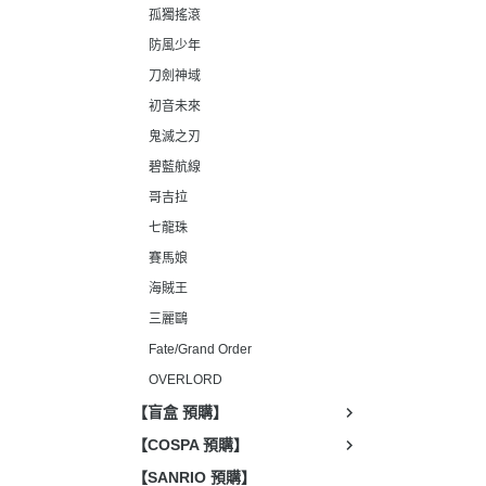
孤獨搖滾
防風少年
刀劍神域
初音未來
鬼滅之刃
碧藍航線
哥吉拉
七龍珠
賽馬娘
海賊王
三麗鷗
Fate/Grand Order
OVERLORD
【盲盒 預購】
【COSPA 預購】
【SANRIO 預購】