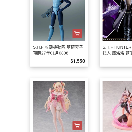
S.H.F 攻殼機動隊 草薙素子
S.H.F HUNTE
預購27年01月0808
獵人 庫洛洛 預購
808
$1,550