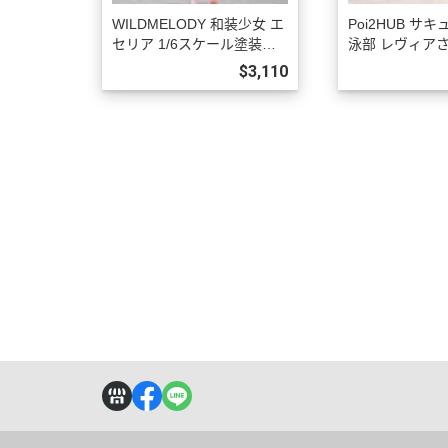
WILDMELODY 和装少女 エ
Poi2HUB サ
セリア 1/6スケール塗装済
泳部 レヴィアさ
完成品フィギュア 預購27年
ール塗装済完成
$3,110
08月1023
ア 豪華版 預購2
23
關於
全部商品
付款方式說明
訂購程
聯絡我們
訂單查詢
寄送方式說明
操作說
訂購相關說明
售後服務說明