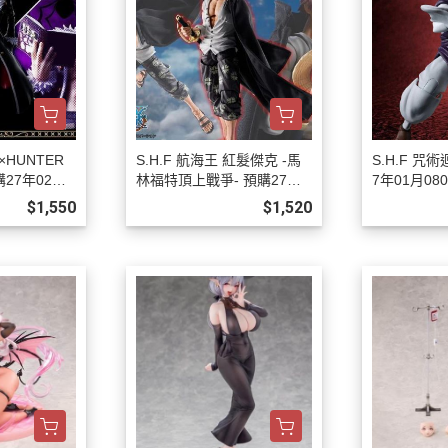
R×HUNTER
S.H.F 航海王 紅髮傑克 -馬
S.H.F 咒
27年02月0
林福特頂上戰爭- 預購27年0
7年01月080
1月0808
$1,550
$1,520