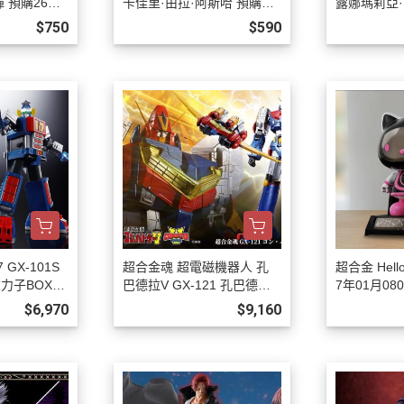
 預購26年1
卡佳里·由拉·阿斯哈 預購27
露娜瑪莉亞·
年01月0808
1月0808
$750
$590
GX-101S
超合金魂 超電磁機器人 孔
超合金 Hello 
重力子BOX
巴德拉V GX-121 孔巴德拉V
7年01月080
808
6 預購27年02月0808
$6,970
$9,160