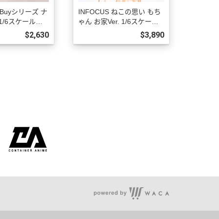
 i Buyシリーズ ナ
INFOCUS ねこの思い もち
1/6スケール塗
ゃん お家Ver. 1/6スケール
フィギュア 初回
塗装済み完成品フィギュア
$2,630
$3,890
6年12月1002
預購27年03月0930
客服時間：周一至周五 09:00~18:00
聯絡電話 : (02) 8660-1653