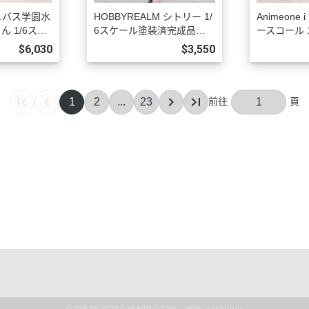
キュバス学園水
HOBBYREALM シトリー 1/
Animeone
ん 1/6スケ
6スケール塗装済完成品フ
ースコール 
品フィギュ
ィギュア 豪華版 預購27年0
装済完成品
$6,030
$3,550
7年06月10
3月1009
限定版 預購2
1
2
...
23
序
明