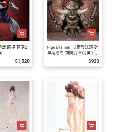
術迴戰 脹相 預購2
Figuarts mini 艾爾登法環 碎
8
星拉塔恩 預購27年02月080
8
$1,520
$920