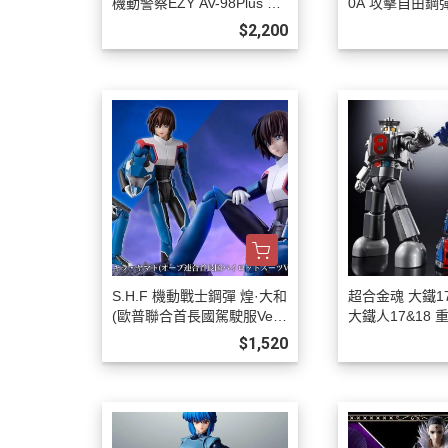
機動警察EZY AV-98Plus 英
0A 攻擊自由鋼彈
格拉姆改2號機 預購27年01
2月0808
$2,200
月0808
S.H.F 機動戰士鋼彈 煌·大和
超合金魂 大鐵17 
(歐普聯合首長國駕駛服Ver.)
大鐵人17&18 
預購26年12月0808
預購27年03月0
$1,520