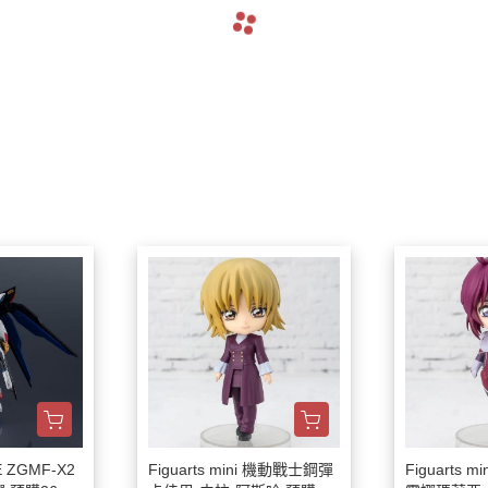
 ZGMF-X2
Figuarts mini 機動戰士鋼彈
Figuarts