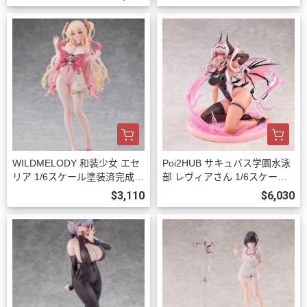
WILDMELODY 和装少女 エセ
Poi2HUB サキュバス学園水泳
リア 1/6スケール塗装済完成品
部 レヴィアさん 1/6スケール
フィギュア 預購27年08月102
塗装済完成品フィギュア 豪華
$3,110
$6,030
3
版 預購27年06月1023