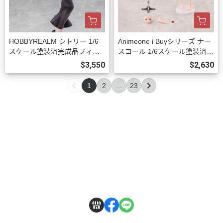
HOBBYREALM シトリー 1/6
Animeone i Buyシリーズ ナー
スケール塗装済完成品フィギ
スコール 1/6スケール塗装済完
ュア 豪華版 預購27年03月100
成品フィギュア 初回限定版 預
$3,550
$2,630
9
購26年12月1002
1
2
...
23
關於
全部商品
付款方式說明
訂購程序