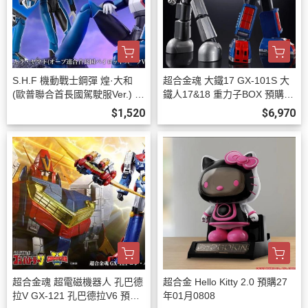
S.H.F 機動戰士鋼彈 煌·大和
超合金魂 大鐵17 GX-101S 大
(歐普聯合首長國駕駛服Ver.) 預
鐵人17&18 重力子BOX 預購27
購26年12月0808
年03月0808
$1,520
$6,970
超合金魂 超電磁機器人 孔巴德
超合金 Hello Kitty 2.0 預購27
拉V GX-121 孔巴德拉V6 預購2
年01月0808