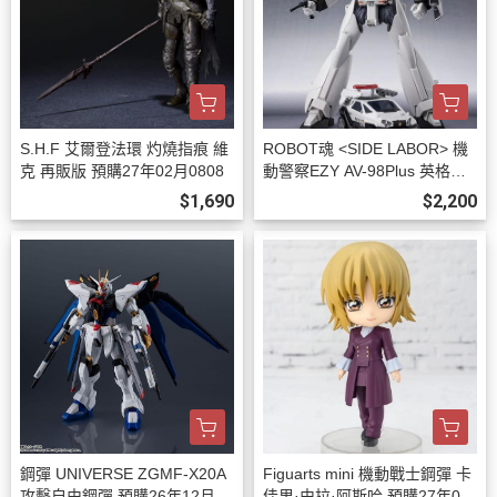
S.H.F 艾爾登法環 灼燒指痕 維
ROBOT魂 <SIDE LABOR> 機
克 再販版 預購27年02月0808
動警察EZY AV-98Plus 英格拉
姆改2號機 預購27年01月0808
$1,690
$2,200
鋼彈 UNIVERSE ZGMF-X20A
Figuarts mini 機動戰士鋼彈 卡
攻擊自由鋼彈 預購26年12月08
佳里·由拉·阿斯哈 預購27年01