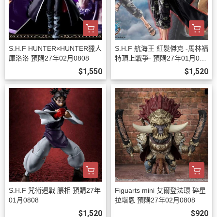
S.H.F HUNTER×HUNTER獵人
S.H.F 航海王 紅髮傑克 -馬林福
庫洛洛 預購27年02月0808
特頂上戰爭- 預購27年01月080
8
$1,550
$1,520
S.H.F 咒術迴戰 脹相 預購27年
Figuarts mini 艾爾登法環 碎星
01月0808
拉塔恩 預購27年02月0808
$1,520
$920