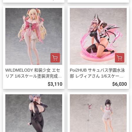
WILDMELODY 和装少女 エセ
Poi2HUB サキュバス学園水泳
リア 1/6スケール塗装済完成品
部 レヴィアさん 1/6スケール
フィギュア 預購27年08月102
塗装済完成品フィギュア 豪華
$3,110
$6,030
3
版 預購27年06月1023