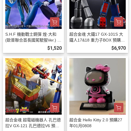
S.H.F 機動戰士鋼彈 煌·大和
超合金魂 大鐵17 GX-101S 大
(歐普聯合首長國駕駛服Ver.) 預
鐵人17&18 重力子BOX 預購27
購26年12月0808
年03月0808
$1,520
$6,970
超合金魂 超電磁機器人 孔巴德
超合金 Hello Kitty 2.0 預購27
拉V GX-121 孔巴德拉V6 預購2
年01月0808