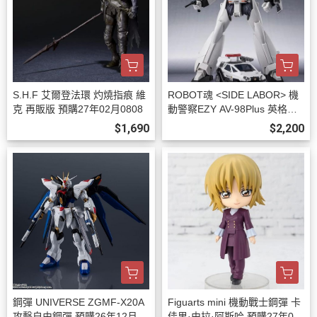
S.H.F 艾爾登法環 灼燒指痕 維
ROBOT魂 <SIDE LABOR> 機
克 再販版 預購27年02月0808
動警察EZY AV-98Plus 英格拉
姆改2號機 預購27年01月0808
$1,690
$2,200
鋼彈 UNIVERSE ZGMF-X20A
Figuarts mini 機動戰士鋼彈 卡
攻擊自由鋼彈 預購26年12月08
佳里·由拉·阿斯哈 預購27年01