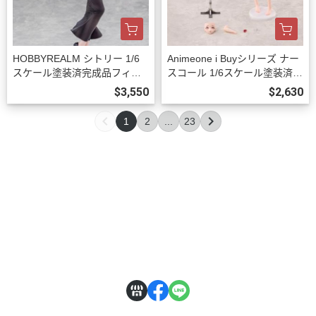
HOBBYREALM シトリー 1/6
Animeone i Buyシリーズ ナー
スケール塗装済完成品フィギ
スコール 1/6スケール塗装済完
ュア 豪華版 預購27年03月100
成品フィギュア 初回限定版 預
$3,550
$2,630
9
購26年12月1002
1
2
...
23
關於
全部商品
付款方式說明
訂購程序