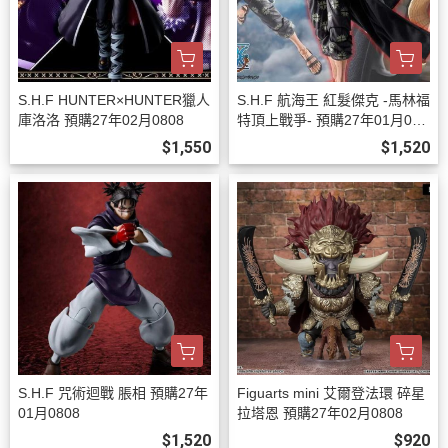
S.H.F HUNTER×HUNTER獵人
S.H.F 航海王 紅髮傑克 -馬林福
庫洛洛 預購27年02月0808
特頂上戰爭- 預購27年01月080
8
$1,550
$1,520
S.H.F 咒術迴戰 脹相 預購27年
Figuarts mini 艾爾登法環 碎星
01月0808
拉塔恩 預購27年02月0808
$1,520
$920