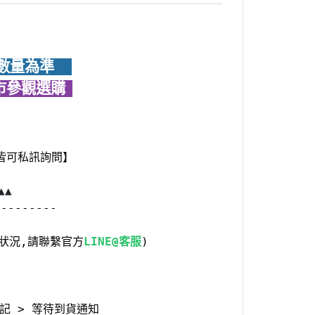
為準     
市參觀選購  
皆可私訊詢問】
▲▲
---------
狀況,請聯繫官方
LINE@客服
)
登記 > 等待到貨通知