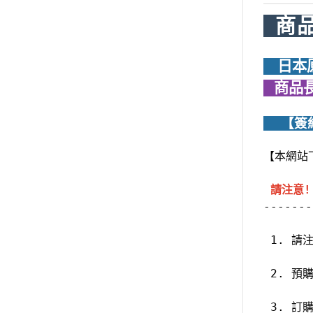
  商
    
   商
    
【本網站
請注意!
-------
 1. 請
 2. 
 3. 訂