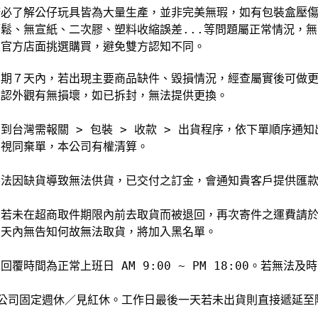
請務必了解公仔玩具皆為大量生產，並非完美無瑕，如有包裝盒壓
關節鬆、無宣紙、二次膠、塑料收縮誤差...等問題屬正常情況，
行至官方店面挑選購買，避免雙方認知不同。
鑑賞期７天內，若出現主要商品缺件、毀損情況，經查屬實後可做
先確認外觀有無損壞，如已拆封，無法提供更換。
商品到台灣需報關 > 包裝 > 收款 > 出貨程序，依下單順序
逾期視同棄單，本公司有權清算。
如無法因缺貨導致無法供貨，已交付之訂金，會通知貴客戶提供匯
商品若未在超商取件期限內前去取貨而被退回，再次寄件之運費請
於７天內無告知何故無法取貨，將加入黑名單。
息回覆時間為正常上班日 AM 9:00 ~ PM 18:00。若無
 本公司固定週休／見紅休。工作日最後一天若未出貨則直接遞延