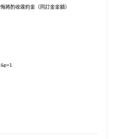
反悔將酌收違約金（同訂金金額）
c&p=1