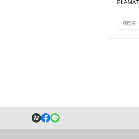
PLAMA
-請選擇-
關於
全部商品
付款方式說明
訂購程
聯絡我們
訂單查詢
寄送方式說明
操作說
訂購相關說明
售後服務說明