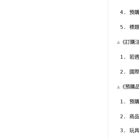
 4. 預
 5. 標
⚠️《訂購注
 1. 
 2. 
⚠️《預購品
 1. 
 2. 
 3. 