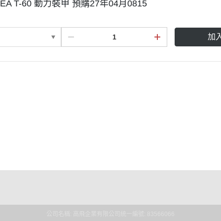
TEA T-60 動力裝甲 預購27年04月0815
加
序
明
公司名稱: 高飛企業有限公司
統一編號: 83566066