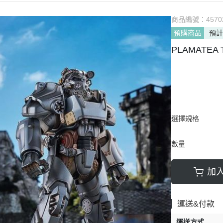
商品編號：
4570
預購商品
預計
PLAMATEA
選擇規格
數量
加
運送&付款
運送方式