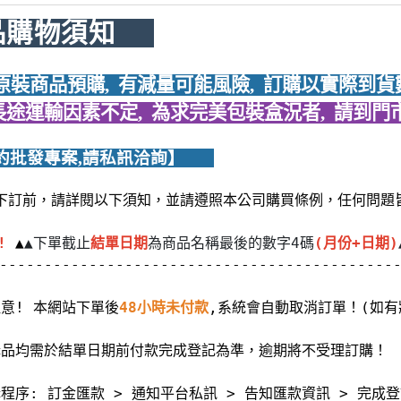
品購物須知     
日本原裝商品預購,  有減量可能風險,  訂購以實際到貨數量
品長途運輸因素不定,  為求完美包裝盒況者,  請到門
 【簽約批發專案,請私訊洽詢
】   
下訂前，請詳閱以下須知，並請遵照本公司購買條例，任何問題
!
 ▲
▲下單截止
結單日期
為商品名稱最後的數字4碼
(月份+日期)
--------------------------------------------
注意! 本網站下單後
48小時未付款
,系統會自動取消訂單！(如有
預購品均需於結單日期前付款完成登記為準，逾期將不受理訂購！
購程序: 訂金匯款 > 通知平台私訊 > 告知匯款資訊 > 完成