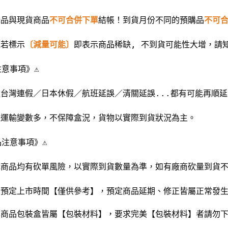
購品與現貨商品
不可合併下單
結帳！
到貨月份不同的預購品
不可
題若標示
〔減量可能〕
即表示商品稀缺, 不到貨可能性大增，請
意事項》⚠️️
若遇台灣連假／日本休假／航班延誤／清關延誤...都有可能再順
國際運輸變數多，不保障盒況，貨物以實際到貨狀況為主。
注意事項》⚠️️
預購商品均有砍單風險，以實際到貨數量為準，如有廠商砍量到貨
商品預定上市時間【僅供參考】，預定商品延期、修正皆屬正常發
玩具商品包裝盒皆屬【包裝材料】，要求完美【包裝材料】者請勿