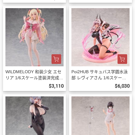
WILDMELODY 和装少女 エセ
Poi2HUB サキュバス学園水泳
リア 1/6スケール塗装済完成品
部 レヴィアさん 1/6スケール
フィギュア 預購27年08月102
塗装済完成品フィギュア 豪華
$3,110
$6,030
3
版 預購27年06月1023