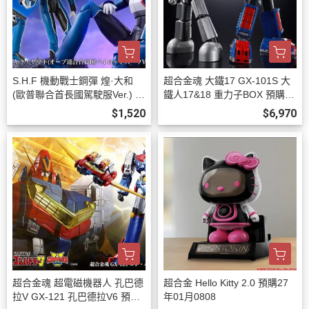
S.H.F 機動戰士鋼彈 煌·大和
超合金魂 大鐵17 GX-101S 大
(歐普聯合首長國駕駛服Ver.) 預
鐵人17&18 重力子BOX 預購27
購26年12月0808
年03月0808
$1,520
$6,970
超合金魂 超電磁機器人 孔巴德
超合金 Hello Kitty 2.0 預購27
拉V GX-121 孔巴德拉V6 預購2
年01月0808