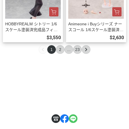
HOBBYREALM シトリー 1/6
Animeone i Buyシリーズ ナー
スケール塗装済完成品フィギ
スコール 1/6スケール塗装済完
ュア 豪華版 預購27年03月100
成品フィギュア 初回限定版 預
$3,550
$2,630
9
購26年12月1002
1
2
...
23
關於
全部商品
付款方式說明
訂購程序