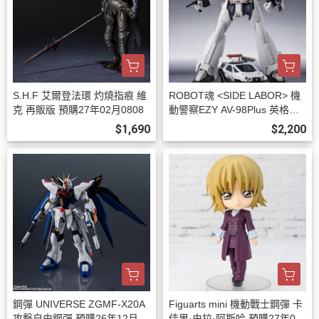
S.H.F 艾爾登法環 灼燒指痕 維
ROBOT魂 <SIDE LABOR> 機
克 再販版 預購27年02月0808
動警察EZY AV-98Plus 英格拉
姆改2號機 預購27年01月0808
$1,690
$2,200
鋼彈 UNIVERSE ZGMF-X20A
Figuarts mini 機動戰士鋼彈 卡
攻擊自由鋼彈 預購26年12月08
佳里·由拉·阿斯哈 預購27年01