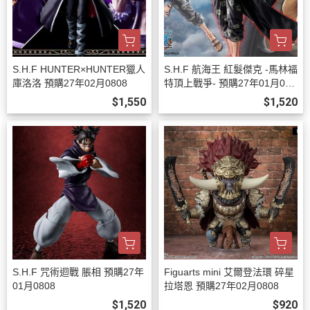
S.H.F HUNTER×HUNTER獵人
S.H.F 航海王 紅髮傑克 -馬林福
庫洛洛 預購27年02月0808
特頂上戰爭- 預購27年01月080
8
$1,550
$1,520
S.H.F 咒術迴戰 脹相 預購27年
Figuarts mini 艾爾登法環 碎星
01月0808
拉塔恩 預購27年02月0808
$1,520
$920