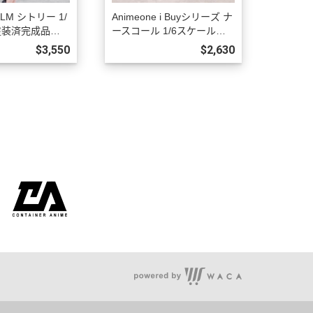
ALM シトリー 1/
Animeone i Buyシリーズ ナ
塗装済完成品フ
ースコール 1/6スケール塗
華版 預購27年0
装済完成品フィギュア 初回
$3,550
$2,630
限定版 預購26年12月1002
客服時間：周一至周五 09:00~18:00
聯絡電話 : (02) 8660-1653