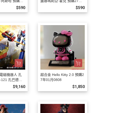
·阿斯哈 預購27
露娜瑪莉亞·霍克 預購27年0
8
1月0808
$590
$590
電磁機器人 孔
超合金 Hello Kitty 2.0 預購2
-121 孔巴德拉V
7年01月0808
2月0808
$9,160
$1,850