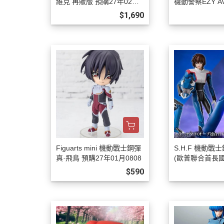
維克 再販版 預購27年02月0
機動警察EZY AV-
808
格拉姆改2號機 
$1,690
月0808
Figuarts mini 機動戰士鋼彈
S.H.F 機動戰
真·飛鳥 預購27年01月0808
(歐普聯合首長國駕
預購26年12月0
$590