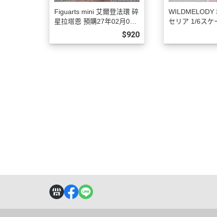
Figuarts mini 艾爾登法環 碎
WILDMELOD
星拉塔恩 預購27年02月080
セリア 1/6ス
8
完成品フィギュア
$920
08月1023
關於
全部商品
付款方式說明
訂購程
聯絡我們
訂單查詢
寄送方式說明
操作說
訂購相關說明
售後服務說明