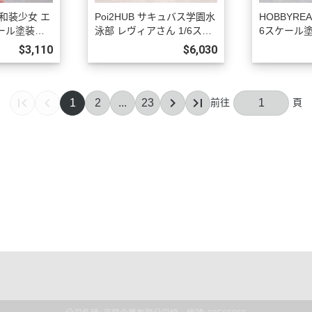
Y 和装少女 エ
Poi2HUB サキュバス学園水
HOBBYRE
ケール塗装済
泳部 レヴィアさん 1/6スケ
6スケール
 預購27年
ール塗装済完成品フィギュ
ィギュア 豪
$3,110
$6,030
ア 豪華版 預購27年06月10
3月1009
23
1
2
...
23
序
明