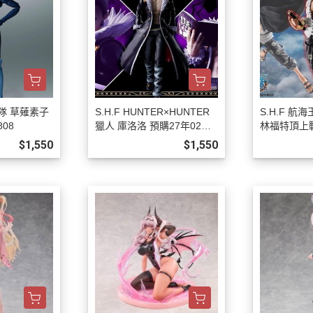
動隊 草薙素子
S.H.F HUNTER×HUNTER
S.H.F 航
808
獵人 庫洛洛 預購27年02月0
林福特頂上戰
808
1月0808
$1,550
$1,550