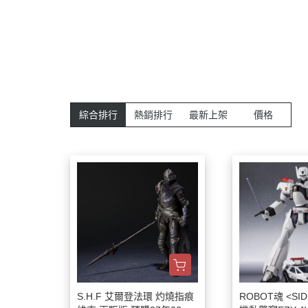
綜合排行
熱銷排行
最新上架
價格
S.H.F 艾爾登法環 灼燒指痕
ROBOT魂 <SID