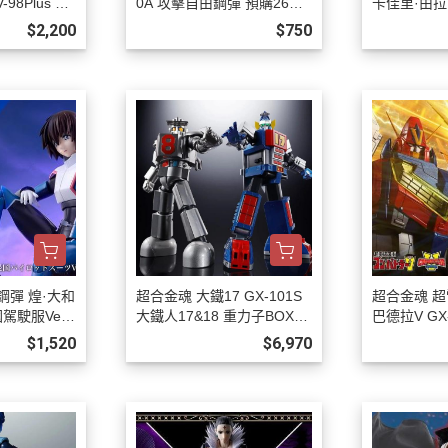
98Plus 英
0A 攻擊自由鋼彈 預購26年1
卡佳里·由拉
預購27年01
2月0808
年01月080
$2,200
$750
士鋼彈 煌·大和
超合金魂 大鐵17 GX-101S
超合金魂 超
駛服Ver.)
大鐵人17&18 重力子BOX
巴德拉V GX
808
預購27年03月0808
6 預購27年0
$1,520
$6,970