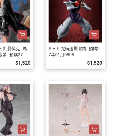
海王 紅髮傑克 -馬
S.H.F 咒術迴戰 脹相 預購2
爭- 預購27年0
7年01月0808
$1,520
$1,520