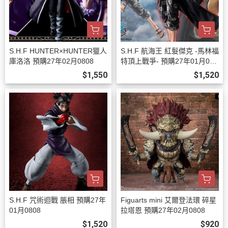
S.H.F HUNTER×HUNTER獵人
S.H.F 航海王 紅髮傑克 -馬林福
庫洛洛 預購27年02月0808
特頂上戰爭- 預購27年01月080
8
$1,550
$1,520
S.H.F 咒術迴戰 脹相 預購27年
Figuarts mini 艾爾登法環 碎星
01月0808
拉塔恩 預購27年02月0808
$1,520
$920