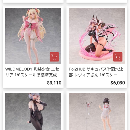
WILDMELODY 和装少女 エセ
Poi2HUB サキュバス学園水泳
リア 1/6スケール塗装済完成品
部 レヴィアさん 1/6スケール
フィギュア 預購27年08月102
塗装済完成品フィギュア 豪華
$3,110
$6,030
3
版 預購27年06月1023