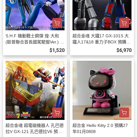
S.H.F 機動戰士鋼彈 煌·大和
超合金魂 大鐵17 GX-101S 大
(歐普聯合首長國駕駛服Ver.) 預
鐵人17&18 重力子BOX 預購27
購26年12月0808
年03月0808
$1,520
$6,970
超合金魂 超電磁機器人 孔巴德
超合金 Hello Kitty 2.0 預購27
拉V GX-121 孔巴德拉V6 預購2
年01月0808