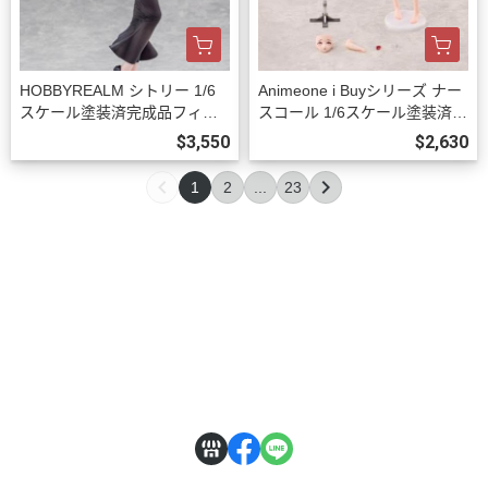
HOBBYREALM シトリー 1/6
Animeone i Buyシリーズ ナー
スケール塗装済完成品フィギ
スコール 1/6スケール塗装済完
ュア 豪華版 預購27年03月100
成品フィギュア 初回限定版 預
$3,550
$2,630
9
購26年12月1002
1
2
...
23
關於
全部商品
付款方式說明
訂購程序