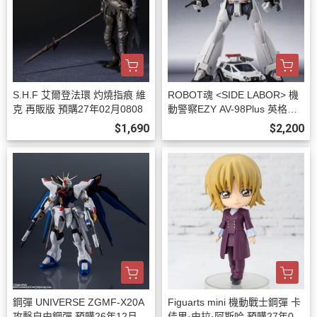
S.H.F 艾爾登法環 灼燒指痕 維
ROBOT魂 <SIDE LABOR> 機
克 再販版 預購27年02月0808
動警察EZY AV-98Plus 英格拉
姆改2號機 預購27年01月0808
$1,690
$2,200
鋼彈 UNIVERSE ZGMF-X20A
Figuarts mini 機動戰士鋼彈 卡
攻擊自由鋼彈 預購26年12月08
佳里·由拉·阿斯哈 預購27年01