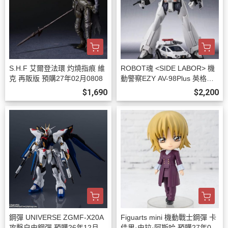
S.H.F 艾爾登法環 灼燒指痕 維
ROBOT魂 <SIDE LABOR> 機
克 再販版 預購27年02月0808
動警察EZY AV-98Plus 英格拉
姆改2號機 預購27年01月0808
$1,690
$2,200
鋼彈 UNIVERSE ZGMF-X20A
Figuarts mini 機動戰士鋼彈 卡
攻擊自由鋼彈 預購26年12月08
佳里·由拉·阿斯哈 預購27年01