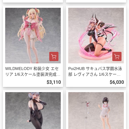
WILDMELODY 和装少女 エセ
Poi2HUB サキュバス学園水泳
リア 1/6スケール塗装済完成品
部 レヴィアさん 1/6スケール
フィギュア 預購27年08月102
塗装済完成品フィギュア 豪華
$3,110
$6,030
3
版 預購27年06月1023