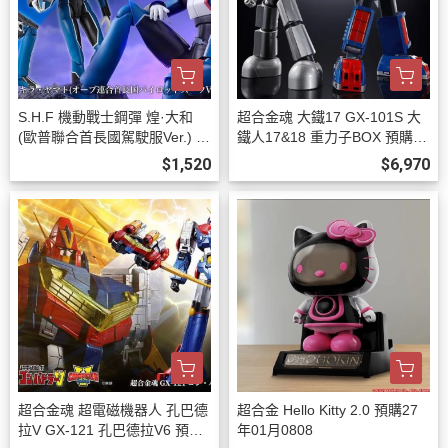
S.H.F 機動戰士鋼彈 煌·大和
超合金魂 大鐵17 GX-101S 大
(歐普聯合首長國駕駛服Ver.) 預
鐵人17&18 重力子BOX 預購27
購26年12月0808
年03月0808
$1,520
$6,970
超合金魂 超電磁機器人 孔巴德
超合金 Hello Kitty 2.0 預購27
拉V GX-121 孔巴德拉V6 預購2
年01月0808