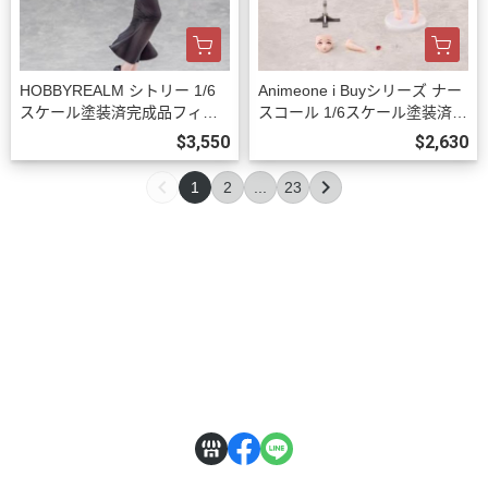
HOBBYREALM シトリー 1/6
Animeone i Buyシリーズ ナー
スケール塗装済完成品フィギ
スコール 1/6スケール塗装済完
ュア 豪華版 預購27年03月100
成品フィギュア 初回限定版 預
$3,550
$2,630
9
購26年12月1002
1
2
...
23
關於
全部商品
付款方式說明
訂購程序