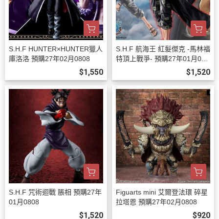
S.H.F HUNTER×HUNTER獵人
S.H.F 航海王 紅髮傑克 -馬林福
庫洛洛 預購27年02月0808
特頂上戰爭- 預購27年01月080
8
$1,550
$1,520
S.H.F 咒術迴戰 脹相 預購27年
Figuarts mini 艾爾登法環 碎星
01月0808
拉塔恩 預購27年02月0808
$1,520
$920