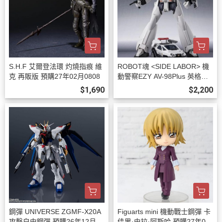
S.H.F 艾爾登法環 灼燒指痕 維
ROBOT魂 <SIDE LABOR> 機
克 再販版 預購27年02月0808
動警察EZY AV-98Plus 英格拉
姆改2號機 預購27年01月0808
$1,690
$2,200
鋼彈 UNIVERSE ZGMF-X20A
Figuarts mini 機動戰士鋼彈 卡
攻擊自由鋼彈 預購26年12月08
佳里·由拉·阿斯哈 預購27年01