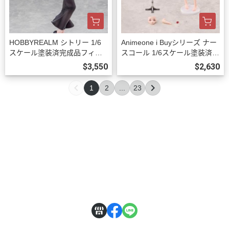
HOBBYREALM シトリー 1/6
Animeone i Buyシリーズ ナー
スケール塗装済完成品フィギ
スコール 1/6スケール塗装済完
ュア 豪華版 預購27年03月100
成品フィギュア 初回限定版 預
$3,550
$2,630
9
購26年12月1002
1
2
...
23
關於
全部商品
付款方式說明
訂購程序