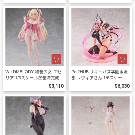
WILDMELODY 和装少女 エセ
Poi2HUB サキュバス学園水泳
リア 1/6スケール塗装済完成品
部 レヴィアさん 1/6スケール
フィギュア 預購27年08月102
塗装済完成品フィギュア 豪華
$3,110
$6,030
3
版 預購27年06月1023