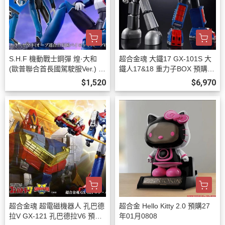
S.H.F 機動戰士鋼彈 煌·大和
超合金魂 大鐵17 GX-101S 大
(歐普聯合首長國駕駛服Ver.) 預
鐵人17&18 重力子BOX 預購27
購26年12月0808
年03月0808
$1,520
$6,970
超合金魂 超電磁機器人 孔巴德
超合金 Hello Kitty 2.0 預購27
拉V GX-121 孔巴德拉V6 預購2
年01月0808