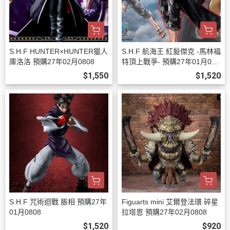
S.H.F HUNTER×HUNTER獵人
S.H.F 航海王 紅髮傑克 -馬林福
庫洛洛 預購27年02月0808
特頂上戰爭- 預購27年01月080
8
$1,550
$1,520
S.H.F 咒術迴戰 脹相 預購27年
Figuarts mini 艾爾登法環 碎星
01月0808
拉塔恩 預購27年02月0808
$1,520
$920