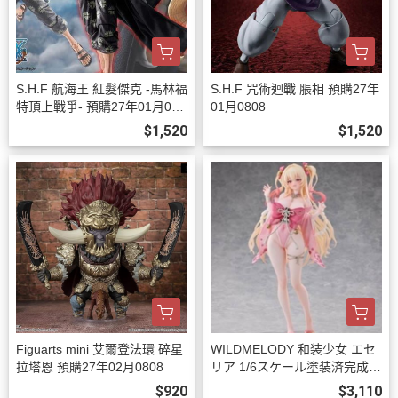
S.H.F 航海王 紅髮傑克 -馬林福
S.H.F 咒術迴戰 脹相 預購27年
特頂上戰爭- 預購27年01月080
01月0808
8
$1,520
$1,520
Figuarts mini 艾爾登法環 碎星
WILDMELODY 和装少女 エセ
拉塔恩 預購27年02月0808
リア 1/6スケール塗装済完成品
フィギュア 預購27年08月102
$920
$3,110