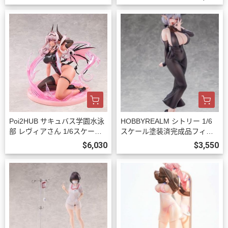
3
Poi2HUB サキュバス学園水泳
HOBBYREALM シトリー 1/6
部 レヴィアさん 1/6スケール
スケール塗装済完成品フィギ
塗装済完成品フィギュア 豪華
ュア 豪華版 預購27年03月100
$6,030
$3,550
版 預購27年06月1023
9