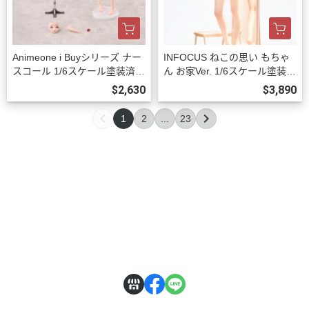
Animeone i Buyシリーズ ナー
INFOCUS ねこの思い もちゃ
スコール 1/6スケール塗装済完
ん お家Ver. 1/6スケール塗装済
成品フィギュア 初回限定版 預
み完成品フィギュア 預購27年
$2,630
$3,890
購26年12月1002
03月0930
1
2
...
23
關於
全部商品
付款方式說明
訂購程序