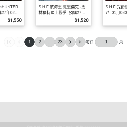
R×HUNTER
S.H.F 航海王 紅髮傑克 -馬
S.H.F 咒
27年02月0
林福特頂上戰爭- 預購27年0
7年01月080
1月0808
$1,550
$1,520
1
2
...
23
序
明