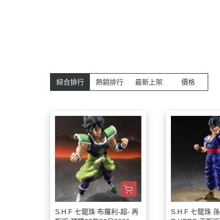
綜合排行
熱銷排行
最新上架
價格
S.H.F 七龍珠 布羅利-超- 再
S.H.F 七龍珠 