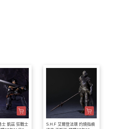
印勇士 凱茲 狂戰士
S.H.F 艾爾登法環 灼燒指痕