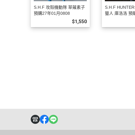
S.H.F 攻殼機動隊 草薙素子
S.H.F HUNTE
預購27年01月0808
獵人 庫洛洛 預購
808
$1,550
關於
全部商品
付款方式說明
訂購程
聯絡我們
訂單查詢
寄送方式說明
操作說
訂購相關說明
售後服務說明