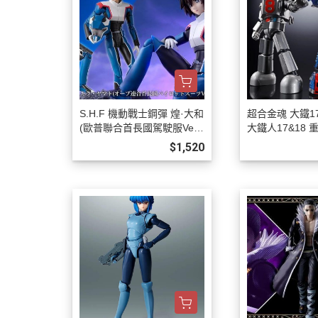
S.H.F 機動戰士鋼彈 煌·大和
超合金魂 大鐵17 
(歐普聯合首長國駕駛服Ver.)
大鐵人17&18 
預購26年12月0808
預購27年03月0
$1,520