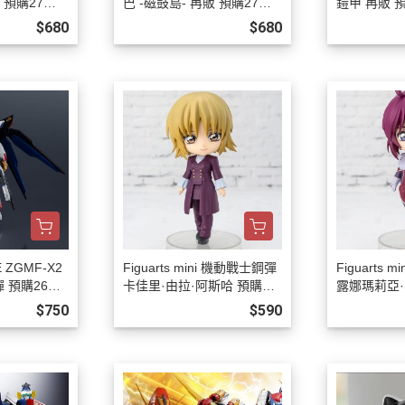
版 預購27年0
巴 -磁鼓島- 再販 預購27年0
鎧甲 再販 預
2月0808
08
$680
$680
 ZGMF-X2
Figuarts mini 機動戰士鋼彈
Figuarts
 預購26年1
卡佳里·由拉·阿斯哈 預購27
露娜瑪莉亞·
年01月0808
1月0808
$750
$590