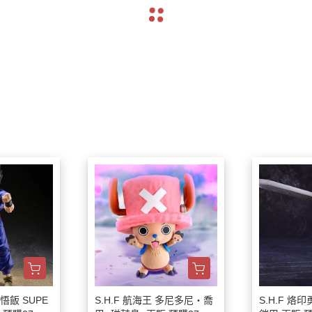
孫悟飯 SUPE
S.H.F 航海王 多尼多尼‧喬
S.H.F 烙