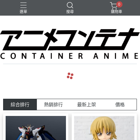
0
選單
搜尋
購物車
綜合排行
熱銷排行
最新上架
價格