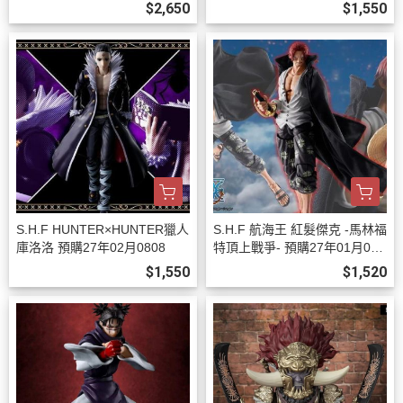
01月0808
$2,650
$1,550
S.H.F HUNTER×HUNTER獵人
S.H.F 航海王 紅髮傑克 -馬林福
庫洛洛 預購27年02月0808
特頂上戰爭- 預購27年01月080
8
$1,550
$1,520