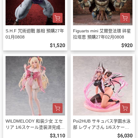
S.H.F 咒術迴戰 脹相 預購27年
Figuarts mini 艾爾登法環 碎星
01月0808
拉塔恩 預購27年02月0808
$1,520
$920
WILDMELODY 和装少女 エセ
Poi2HUB サキュバス学園水泳
リア 1/6スケール塗装済完成品
部 レヴィアさん 1/6スケール
フィギュア 預購27年08月102
塗装済完成品フィギュア 豪華
$3,110
$6,030