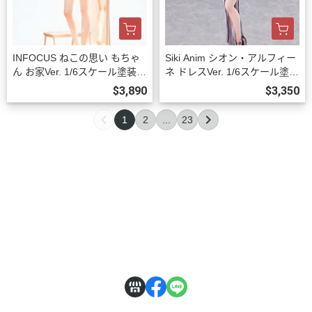
INFOCUS ねこの思い もちゃ
Siki Anim シオン・アルフィー
ん お家Ver. 1/6スケール塗装済
ネ ドレスVer. 1/6スケール塗装
み完成品フィギュア 預購27年
済完成品フィギュア 豪華版 預
$3,890
$3,350
03月0930
購27年03月0930
1
2
...
23
關於
全部商品
付款方式說明
訂購程序