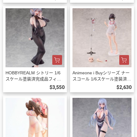
3
版 預購27年06月1023
HOBBYREALM シトリー 1/6
Animeone i Buyシリーズ ナー
スケール塗装済完成品フィギ
スコール 1/6スケール塗装済完
ュア 豪華版 預購27年03月100
成品フィギュア 初回限定版 預
$3,550
$2,630
9
購26年12月1002