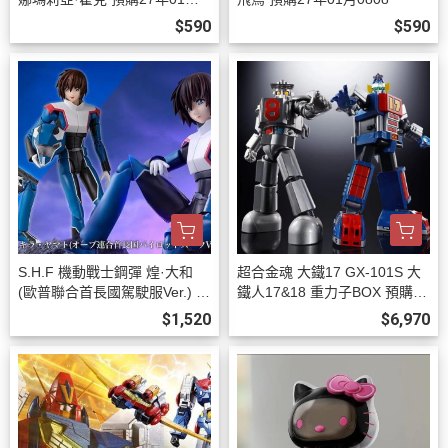
808
$590
$590
S.H.F 機動戰士鋼彈 煌·大和
超合金魂 大鐵17 GX-101S 大
(歐普聯合首長國駕駛服Ver.) 預
鐵人17&18 重力子BOX 預購27
購26年12月0808
年03月0808
$1,520
$6,970