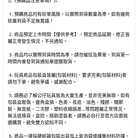
⚠️《預購品注意事項》⚠️️
1. 預購商品均有砍單風險，以實際到貨數量為準，如有廠商
砍量到貨不足無異議！
2. 商品預定上市時間【僅供參考】，預定商品延期、修正皆
屬正常發生情況，不另通知。
3. 商品均以實際到貨時間為準，請勿催促及棄單，到貨第一
時間內會發到貨通知單提醒取貨。
4. 玩具商品包裝盒皆屬[包裝材料]，要求完美[包裝材料]者
請勿下單，避免爭議，感謝配合。
5. 請務必了解公仔玩具皆為大量生產，並非完美無瑕，如有
包裝盒壓傷、邊角盒損、色差、長痣、溢色、殘膠、關節
鬆、無宣紙、二次膠、塑料收縮誤差...等問題屬正常情況，
無法退換貨，盒控、挑剔塗裝者，請務必自行至官方店面挑
選購買，避免雙方認知不同。
6. 商品一律採硬紙箱包裝出貨加上氣泡袋或緩衝材料防撞，