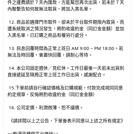
件之運費請於７天內匯款，方能幫您再次出貨，若未於７天
內聯繫告知何故無法取貨，將加入黑名單。
12. 商品若選擇門市取件，卻未於平台取件期限內取貨，而
遭系統取消之情況發生，將酌收違約金（同訂金金額）並加
入黑名單，已訂購之商品有權另行處分。
13. 訊息回覆時間為正常上班日 AM 9:00 ~ PM 18:00。若
無法及時回覆，會盡快回覆，請耐心等待。
14. 本公司固定週休／見紅休。工作日最後一天若未出貨則
直接遞延至隔周正常上班工作日出貨，感謝配合。
15.下單前請自行確認價格及訂購規範，付款完成視同同意
約定規章，反悔將酌收違約金（同訂金金額）
16. 公司定價，利潤微薄，恕不議價。
《請詳閱以上之公告，下單後表示同意以上述之所有規定》
<<動漫貨櫃個平台連結>>