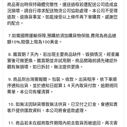
商品寄出時保持箱體完整性，運送過程若遭配送公司造成盒
況損壞，請自行尋求配送物流公司協助處理，本公司不受理
退款、退換貨事宜，如能接受以上條件再下單購買，感謝您
的配合。
7.如需國際運輸保障,預購前須加購貨物保險,費用為商品總
額10%,賠償上限為100美金。
8. 鑑賞期７天內，若出現主要商品缺件、毀損情況，經查屬
實後可做更換。鑑賞期並非試用期，商品開箱前請先確認外
觀有無損壞，如已拆封，無法提供更換。
9. 商品到台灣需報關 > 包裝 > 收款 > 出貨程序，依下單順
序通知出貨，並於通知日起算１４天內取貨付款，逾期視同
棄單，本公司有權清算。
10. 如無法因缺貨導致無法供貨，已交付之訂金，會通知貴
客戶提供匯款資料，本公司將會退款處理。
11. 商品若未在超商取件期限內前去取貨而被退回，再次寄