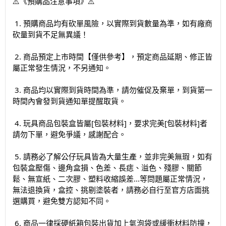
⚠️《預購品注意事項》⚠️️
1. 預購商品均有砍單風險，以實際到貨數量為準，如有廠商
砍量到貨不足無異議！
2. 商品預定上市時間【僅供參考】，預定商品延期、修正皆
屬正常發生情況，不另通知。
3. 商品均以實際到貨時間為準，請勿催促及棄單，到貨第一
時間內會發到貨通知單提醒取貨。
4. 玩具商品包裝盒皆屬[包裝材料]，要求完美[包裝材料]者
請勿下單，避免爭議，感謝配合。
5. 請務必了解公仔玩具皆為大量生產，並非完美無瑕，如有
包裝盒壓傷、邊角盒損、色差、長痣、溢色、殘膠、關節
鬆、無宣紙、二次膠、塑料收縮誤差...等問題屬正常情況，
無法退換貨，盒控、挑剔塗裝者，請務必自行至官方店面挑
選購買，避免雙方認知不同。
6. 商品一律採硬紙箱包裝出貨加上氣泡袋或緩衝材料防撞，