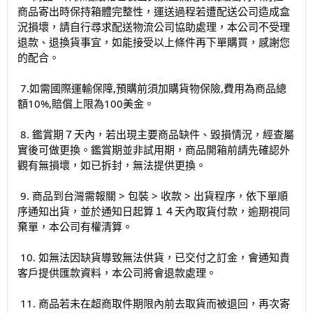
商品寄出時保持箱體完整性，運送過程若遭配送公司造成盒
況損壞，請自行尋求配送物流公司協助處理，本公司不受理
退款、退換貨事宜，如能接受以上條件再下單購買，感謝您
的配合。
7.如需國際運輸保障,預購前須加購貨物保險,費用為商品總
額10%,賠償上限為100美金。
8. 鑑賞期７天內，若出現主要商品缺件、毀損情況，經查屬
實後可做更換。鑑賞期並非試用期，商品開箱前請先確認外
觀有無損壞，如已拆封，無法提供更換。
9. 商品到台灣需報關 > 包裝 > 收款 > 出貨程序，依下單順
序通知出貨，並於通知日起算１４天內取貨付款，逾期視同
棄單，本公司有權清算。
10. 如無法因缺貨導致無法供貨，已交付之訂金，會通知貴
客戶提供匯款資料，本公司將會退款處理。
11. 商品若未在超商取件期限內前去取貨而被退回，再次寄