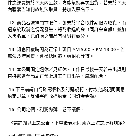
件之運費請於７天內匯款，方能幫您再次出貨，若未於７天
內聯繫告知何故無法取貨，將加入黑名單。
12. 商品若選擇門市取件，卻未於平台取件期限內取貨，而
遭系統取消之情況發生，將酌收違約金（同訂金金額）並加
入黑名單，已訂購之商品有權另行處分。
13. 訊息回覆時間為正常上班日 AM 9:00 ~ PM 18:00。若
無法及時回覆，會盡快回覆，請耐心等待。
14. 本公司固定週休／見紅休。工作日最後一天若未出貨則
直接遞延至隔周正常上班工作日出貨，感謝配合。
15.下單前請自行確認價格及訂購規範，付款完成視同同意
約定規章，反悔將酌收違約金（同訂金金額）
16. 公司定價，利潤微薄，恕不議價。
《請詳閱以上之公告，下單後表示同意以上述之所有規定》
<<動漫貨櫃個平台連結>>