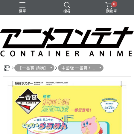
0
選單
搜尋
購物車
【一番賞 預購】
中國版 一番賞 / 預
購